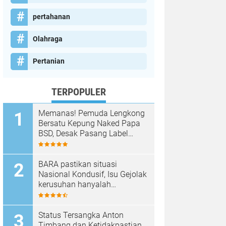
pertahanan
Olahraga
Pertanian
TERPOPULER
Memanas! Pemuda Lengkong
Bersatu Kepung Naked Papa
BSD, Desak Pasang Label
Non-Halal dan Prioritaskan
Warga Lokal
BARA pastikan situasi
Nasional Kondusif, Isu Gejolak
kerusuhan hanyalah
Propaganda para oknum
Yang tidak cinta NKRI!!!
Status Tersangka Anton
Timbang dan Ketidakpastian