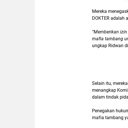
Mereka menegask
DOKTER adalah al
“Memberikan izin
mafia tambang un
ungkap Ridwan d
Selain itu, mere
menangkap Komisa
dalam tindak pida
Penegakan hukum 
mafia tambang ya