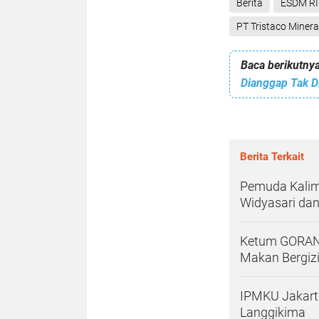
Berita
ESDM RI
PT Tristaco Miner
Baca berikutnya
Berita Terkait
Pemuda Kalim
Widyasari dan
Ketum GORAN
Makan Bergiz
IPMKU Jakart
Langgikima