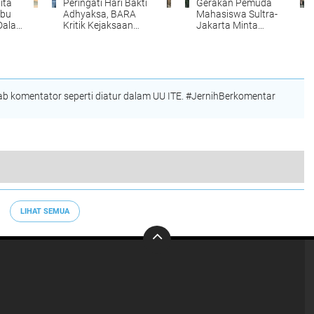
ita
Peringati Hari Bakti
Gerakan Pemuda
abu
Adhyaksa, BARA
Mahasiswa Sultra-
Dalam
Kritik Kejaksaan
Jakarta Minta
ba,
Lewat Aksi Satir 74
Kejagung dan Mabes
ugas
Batang Emas
Polri Usut Dugaan
Praktik Ilegal
Pengangkutan Ore
Nikel
 komentator seperti diatur dalam UU ITE. #JernihBerkomentar
swa Minta Pemerintah Stop Perizinan PT TMM
LIHAT SEMUA