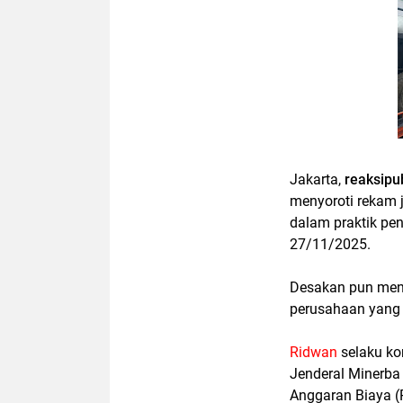
Jakarta,
reaksipub
menyoroti rekam 
dalam praktik pe
27/11/2025.
Desakan pun men
perusahaan yang 
Ridwan
selaku ko
Jenderal Minerba
Anggaran Biaya 