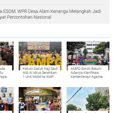
ma ESDM, WPR Desa Alam Kenanga Melangkah Jadi
at Percontohan Nasional
uda
Ketum Datuk Haji Said
AMPD Soroti Belum
tu
Aldi Al Idrus Serahkan
Adanya Klarifikasi
Papa
1 Unit Mobil ke AMPG
Kementerian Agama
ang
DKI
RI, Desak
 dan
Transparansi dan
arga
Penegakan Sistem
Merit dalam Pengisian
Jabatan