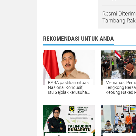
Resmi Diteri
Tambang Raky
REKOMENDASI UNTUK ANDA
BARA pastikan situasi
Memanas! Pem
Nasional Kondusif,
Lengkong Bersa
Isu Gejolak kerusuhan
Kepung Naked 
hanyalah
BSD, Desak Pas
Propaganda para
Label Non-Halal
oknum Yang tidak
Prioritaskan W
cinta NKRI!!!
Lokal