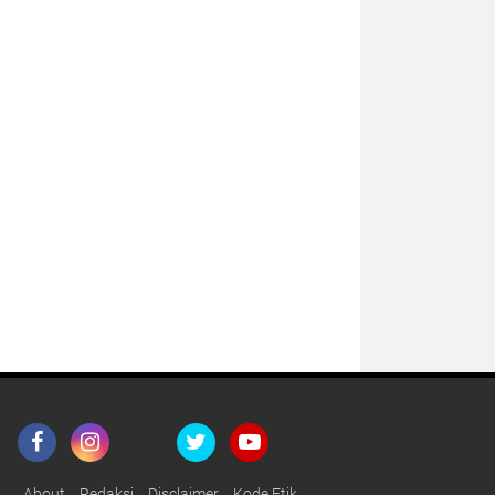
About
Redaksi
Disclaimer
Kode Etik