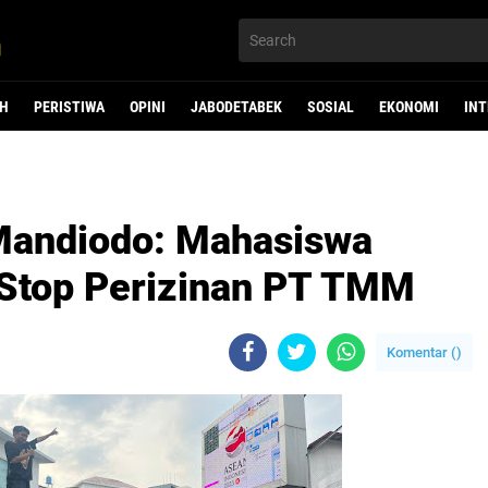
H
PERISTIWA
OPINI
JABODETABEK
SOSIAL
EKONOMI
IN
andiodo: Mahasiswa
 Stop Perizinan PT TMM
Komentar (
)