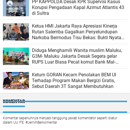
PP KAPPOLDA Desak KPK Supervisi Kasus
Korupsi Pengadaan Kapal Azimut Atlantis 43
di Sultra
Ketua HMI Jakarta Raya Apresiasi Kinerja
Rutan Salemba Gagalkan Penyelundupan
Narkoba Bermodus Tisu Bekas: Bukti Nyata
Komitmen Pencegahan
Diduga Menghamili Wanita muslim Maluku,
G3M- Maluku Jakarta Desak Segera gelar
RUPS Luar Biasa Pecat komut Bank Mal-
Malut
Ketum GORAN Kecam Penolakan BEM UI
Terhadap Program Makan Bergizi Gratis,
Sebut Daerah 3T Sangat Membutuhkan
KOMENTAR
Komentar sepenuhnya menjadi tanggung jawab komentator seperti diatur
dalam UU ITE. #JernihBerkomentar