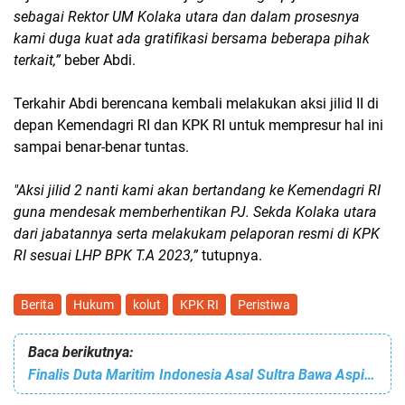
sebagai Rektor UM Kolaka utara dan dalam prosesnya
kami duga kuat ada gratifikasi bersama beberapa pihak
terkait,”
beber Abdi.
Terkahir Abdi berencana kembali melakukan aksi jilid II di
depan Kemendagri RI dan KPK RI untuk mempresur hal ini
sampai benar-benar tuntas.
"Aksi jilid 2 nanti kami akan bertandang ke Kemendagri RI
guna mendesak memberhentikan PJ. Sekda Kolaka utara
dari jabatannya serta melakukam pelaporan resmi di KPK
RI sesuai LHP BPK T.A 2023,”
tutupnya.
Berita
Hukum
kolut
KPK RI
Peristiwa
Baca berikutnya:
Finalis Duta Maritim Indonesia Asal Sultra Bawa Aspirasi Pemuda ke Wamen Ketenagakerjaan RI