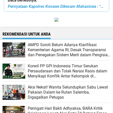
Baca berikutnya:
Pernyataan Kapolres Konawe Dikecam Mahasiswa : “Semoga Dosa saya berkurang”
REKOMENDASI UNTUK ANDA
AMPD Soroti Belum Adanya Klarifikasi
Kementerian Agama RI, Desak Transparansi
dan Penegakan Sistem Merit dalam Pengisian
Jabatan
Korwil PP GPI Indonesia Timur Serukan
Persaudaraan dan Tolak Narasi Rasis dalam
Menyikapi Konflik Antar Kelompok di
Matraman
Aksi Nekat! Wanita Selundupkan Sabu Lewat
Pakaian Dalam ke Rutan Salemba,
Digagalkan Petugas
Peringati Hari Bakti Adhyaksa, BARA Kritik