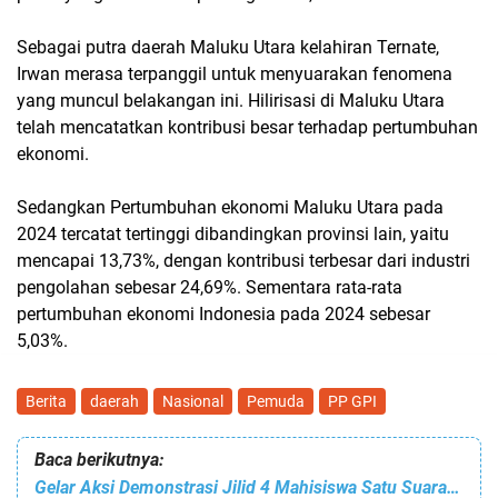
Sebagai putra daerah Maluku Utara kelahiran Ternate,
Irwan merasa terpanggil untuk menyuarakan fenomena
yang muncul belakangan ini. Hilirisasi di Maluku Utara
telah mencatatkan kontribusi besar terhadap pertumbuhan
ekonomi.
Sedangkan Pertumbuhan ekonomi Maluku Utara pada
2024 tercatat tertinggi dibandingkan provinsi lain, yaitu
mencapai 13,73%, dengan kontribusi terbesar dari industri
pengolahan sebesar 24,69%. Sementara rata-rata
pertumbuhan ekonomi Indonesia pada 2024 sebesar
5,03%.
Berita
daerah
Nasional
Pemuda
PP GPI
Baca berikutnya:
Gelar Aksi Demonstrasi Jilid 4 Mahisiswa Satu Suara Lantang: Bongkar Keterlibatan Kapolres Kolut Dalam Praktik Tambang Ilegal PT. Kasmar Tiar Raya