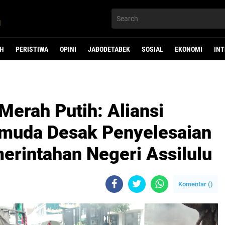
H
PERISTIWA
OPINI
JABODETABEK
SOSIAL
EKONOMI
IN
Merah Putih: Aliansi
muda Desak Penyelesaian
rintahan Negeri Assilulu
Komentar (
)