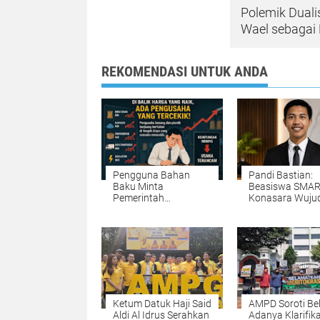
Polemik Duali
Wael sebagai 
REKOMENDASI UNTUK ANDA
Pengguna Bahan
Pandi Bastian:
Baku Minta
Beasiswa SMA
Pemerintah
Konasara Wuju
Pertimbangkan
Nyata Kepeduli
Dampak ke Industri
Pemkab Konaw
Hilir
Utara terhadap
Pendidikan
Ketum Datuk Haji Said
AMPD Soroti Be
Aldi Al Idrus Serahkan
Adanya Klarifika