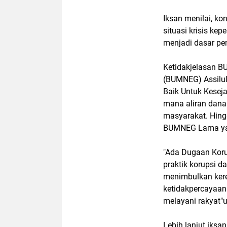
Iksan menilai, ko
situasi krisis ke
menjadi dasar pen
Ketidakjelasan B
(BUMNEG) Assilul
Baik Untuk Kese
mana aliran dan
masyarakat. Hing
BUMNEG Lama yan
"Ada Dugaan Kor
praktik korupsi 
menimbulkan ker
ketidakpercayaan
melayani rakyat"
Lebih lanjut iks