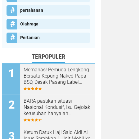
pertahanan
Olahraga
Pertanian
TERPOPULER
Memanas! Pemuda Lengkong
Bersatu Kepung Naked Papa
BSD, Desak Pasang Label
Non-Halal dan Prioritaskan
Warga Lokal
BARA pastikan situasi
Nasional Kondusif, Isu Gejolak
kerusuhan hanyalah
Propaganda para oknum
Yang tidak cinta NKRI!!!
Ketum Datuk Haji Said Aldi Al
Idrus Serahkan 1 Unit Mobil ke