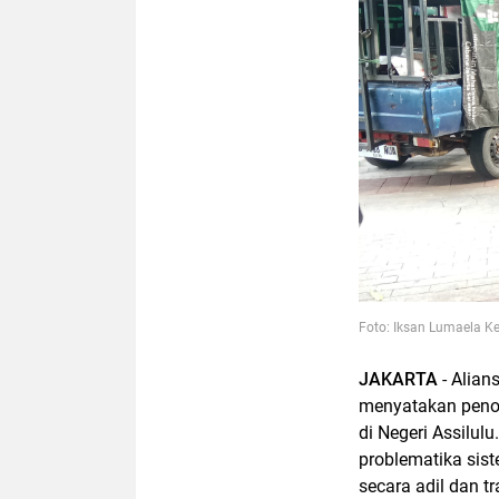
Foto: Iksan Lumaela K
JAKARTA
- Alian
menyatakan penol
di Negeri Assilulu
problematika sist
secara adil dan t