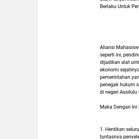
Berlaku Untuk Pe
Aliansi Mahasisw
seperti ini, pend
dijadikan alat u
ekonomi sejatinya
pemerintahan yan
penegak hukum se
di negeri Assilulu
Maka Dengan Ini 
1. Hentikan selur
tuntasnya penyel