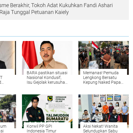
sme Berakhir, Tokoh Adat Kukuhkan Fandi Ashari
Raja Tunggal Petuanan Kaiely
BARA pastikan situasi
Memanas! Pemuda
RT
Nasional Kondusif,
Lengkong Bersatu
d
Isu Gejolak kerusuhan
Kepung Naked Papa
an
hanyalah
BSD, Desak Pasang
e
Propaganda para
Label Non-Halal dan
oknum Yang tidak
Prioritaskan Warga
cinta NKRI!!!
Lokal
lum
Korwil PP GPI
Aksi Nekat! Wanita
si
Indonesia Timur
Selundupkan Sabu