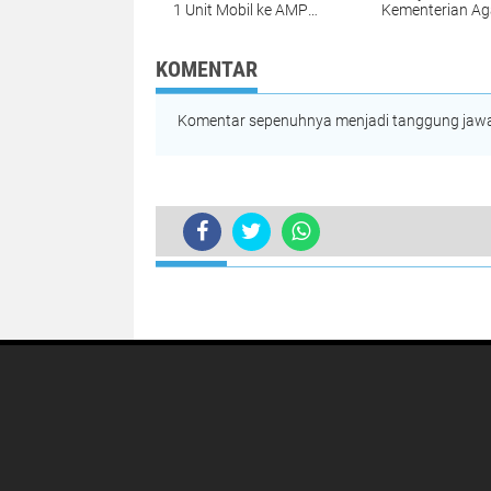
1 Unit Mobil ke AMPG
Kementerian A
DKI
RI, Desak
Transparansi d
Penegakan Sis
KOMENTAR
Merit dalam Pen
Jabatan
Komentar sepenuhnya menjadi tanggung jawab
TERKINI