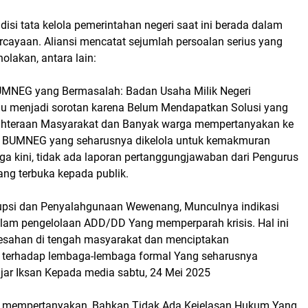
ndisi tata kelola pemerintahan negeri saat ini berada dalam
percayaan. Aliansi mencatat sejumlah persoalan serius yang
olakan, antara lain:
UMNEG yang Bermasalah: Badan Usaha Milik Negeri
u menjadi sorotan karena Belum Mendapatkan Solusi yang
jahteraan Masyarakat dan Banyak warga mempertanyakan ke
a BUMNEG yang seharusnya dikelola untuk kemakmuran
ga kini, tidak ada laporan pertanggungjawaban dari Pengurus
g terbuka kepada publik.
upsi dan Penyalahgunaan Wewenang, Munculnya indikasi
dalam pengelolaan ADD/DD Yang memperparah krisis. Hal ini
esahan di tengah masyarakat dan menciptakan
 terhadap lembaga-lembaga formal Yang seharusnya
ujar Iksan Kepada media sabtu, 24 Mei 2025
an mempertanyakan, Bahkan Tidak Ada Kejelasan Hukum Yang