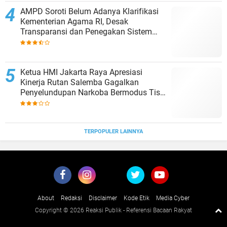
AMPD Soroti Belum Adanya Klarifikasi
Kementerian Agama RI, Desak
Transparansi dan Penegakan Sistem
Merit dalam Pengisian Jabatan
Ketua HMI Jakarta Raya Apresiasi
Kinerja Rutan Salemba Gagalkan
Penyelundupan Narkoba Bermodus Tisu
Bekas: Bukti Nyata Komitmen
Pencegahan
TERPOPULER LAINNYA
About
Redaksi
Disclaimer
Kode Etik
Media Cyber
Copyright ©
2026 Reaksi Publik - Referensi Bacaan Rakyat