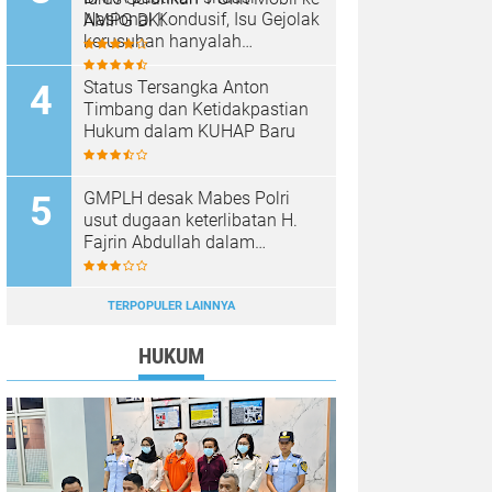
Nasional Kondusif, Isu Gejolak
AMPG DKI
kerusuhan hanyalah
Propaganda para oknum
Yang tidak cinta NKRI!!!
Status Tersangka Anton
Timbang dan Ketidakpastian
Hukum dalam KUHAP Baru
GMPLH desak Mabes Polri
usut dugaan keterlibatan H.
Fajrin Abdullah dalam
penjualan ore nilkel ilegal
TERPOPULER LAINNYA
HUKUM