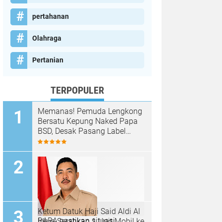
pertahanan
Olahraga
Pertanian
TERPOPULER
Memanas! Pemuda Lengkong
Bersatu Kepung Naked Papa
BSD, Desak Pasang Label
Non-Halal dan Prioritaskan
Warga Lokal
Ketum Datuk Haji Said Aldi Al
BARA pastikan situasi
Idrus Serahkan 1 Unit Mobil ke