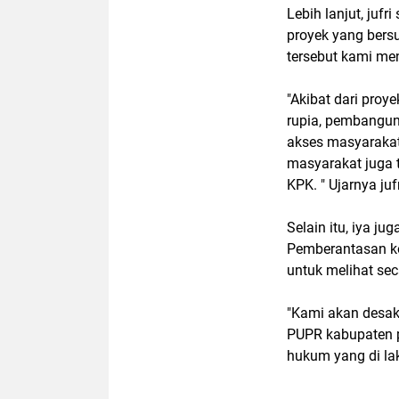
Lebih lanjut, jufr
proyek yang bers
tersebut kami meni
"Akibat dari proy
rupia, pembanguna
akses masyarakat
masyarakat juga 
KPK. " Ujarnya juf
Selain itu, iya j
Pemberantasan ko
untuk melihat sec
"Kami akan desak 
PUPR kabupaten p
hukum yang di lak