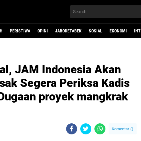
H
PERISTIWA
OPINI
JABODETABEK
SOSIAL
EKONOMI
IN
ial, JAM Indonesia Akan
ak Segera Periksa Kadis
 Dugaan proyek mangkrak
Komentar (
)