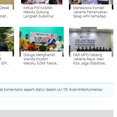
Desak
Ketua PW KAMMI
Mahasiswa Konsel-
Maluku Dukung
Jakarta Pertanyakan
erah
Langkah Gubernur
Sikap APH terhadap
gan
Hendrik Perjuangkan
Dugaan Pelanggaran
daan!
Penambahan ASN
PT WIN
untuk Daerah
Kepulauan
5
Diduga Menghamili
HMI MPO Cabang
i
Wanita muslim
Jakarta Raya: Mari
 GPI
Maluku, G3M- Maluku
Kita Jaga Stabilitas
Jakarta Desak Segera
Nasional
i
gelar RUPS Luar Biasa
ompi
Pecat komut Bank
Mal- Malut
 komentator seperti diatur dalam UU ITE. #JernihBerkomentar