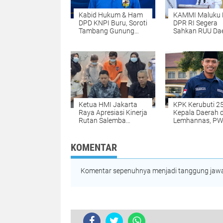
Kabid Hukum & Ham
KAMMI Maluku 
DPD KNPI Buru, Soroti
DPR RI Segera
Tambang Gunung
Sahkan RUU Da
Botak.
Kepulauan: Jan
Lagi Ada Penun
Ketua HMI Jakarta
KPK Kerubuti 2
Raya Apresiasi Kinerja
Kepala Daerah d
Rutan Salemba
Lemhannas, PW
Gagalkan
Jakarta Raya:
Penyelundupan
"Jangan Sampa
Narkoba Bermodus
Pulang Bawa R
KOMENTAR
Tisu Bekas: Bukti
Oranye!"
Nyata Komitmen
Pencegahan
Komentar sepenuhnya menjadi tanggung jawab