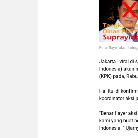
Foto: flayer aksi Jari
Jakarta - viral d
Indonesia) akan 
(KPK) pada, Rabu
Hal itu, di konfi
koordinator aksi 
"Benar flayer aksi
kami yang buat b
Indonesia. " Ujarn