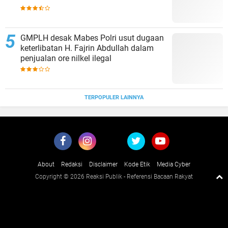
GMPLH desak Mabes Polri usut dugaan
keterlibatan H. Fajrin Abdullah dalam
penjualan ore nilkel ilegal
TERPOPULER LAINNYA
About
Redaksi
Disclaimer
Kode Etik
Media Cyber
Copyright ©
2026 Reaksi Publik - Referensi Bacaan Rakyat