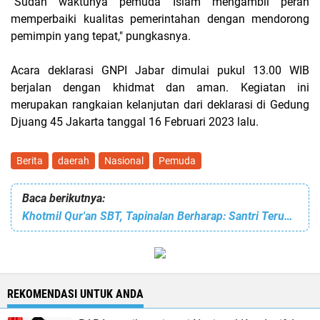
"Sudah waktunya pemuda Islam mengambil peran
memperbaiki kualitas pemerintahan dengan mendorong
pemimpin yang tepat," pungkasnya.
Acara deklarasi GNPI Jabar dimulai pukul 13.00 WIB
berjalan dengan khidmat dan aman. Kegiatan ini
merupakan rangkaian kelanjutan dari deklarasi di Gedung
Djuang 45 Jakarta tanggal 16 Februari 2023 lalu.
Berita
daerah
Nasional
Pemuda
Baca berikutnya:
Khotmil Qur'an SBT, Tapinalan Berharap: Santri Terus Memahami dan Mengamalkan Isi Al-Qur'an
REKOMENDASI UNTUK ANDA