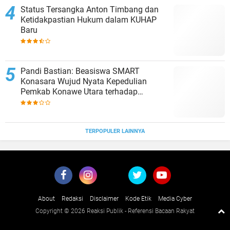
Status Tersangka Anton Timbang dan
Ketidakpastian Hukum dalam KUHAP
Baru
Pandi Bastian: Beasiswa SMART
Konasara Wujud Nyata Kepedulian
Pemkab Konawe Utara terhadap
Pendidikan
TERPOPULER LAINNYA
About
Redaksi
Disclaimer
Kode Etik
Media Cyber
Copyright ©
2026 Reaksi Publik - Referensi Bacaan Rakyat