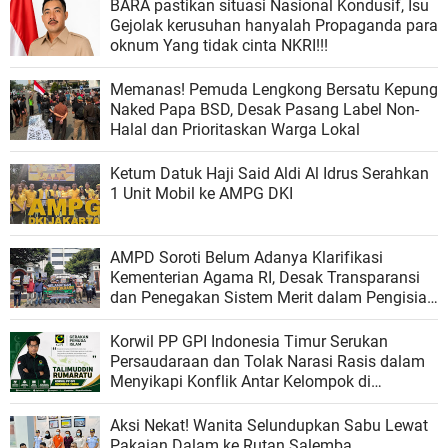
BARA pastikan situasi Nasional Kondusif, Isu
Gejolak kerusuhan hanyalah Propaganda para
oknum Yang tidak cinta NKRI!!!
Memanas! Pemuda Lengkong Bersatu Kepung
Naked Papa BSD, Desak Pasang Label Non-
Halal dan Prioritaskan Warga Lokal
Ketum Datuk Haji Said Aldi Al Idrus Serahkan
1 Unit Mobil ke AMPG DKI
AMPD Soroti Belum Adanya Klarifikasi
Kementerian Agama RI, Desak Transparansi
dan Penegakan Sistem Merit dalam Pengisian
Jabatan
Korwil PP GPI Indonesia Timur Serukan
Persaudaraan dan Tolak Narasi Rasis dalam
Menyikapi Konflik Antar Kelompok di
Matraman
Aksi Nekat! Wanita Selundupkan Sabu Lewat
Pakaian Dalam ke Rutan Salemba,