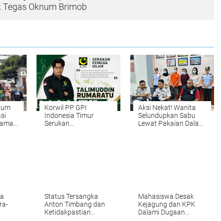
ak Tegas Oknum Brimob
lum
Korwil PP GPI
Aksi Nekat! Wanita
si
Indonesia Timur
Selundupkan Sabu
gama
Serukan
Lewat Pakaian Dalam
Persaudaraan dan
ke Rutan Salemba,
an
Tolak Narasi Rasis
Digagalkan Petugas
tem
dalam Menyikapi
gisian
Konflik Antar
Kelompok di
Matraman
da
Status Tersangka
Mahasiswa Desak
ra-
Anton Timbang dan
Kejagung dan KPK
Ketidakpastian
Dalami Dugaan
Mabes
Hukum dalam KUHAP
Penyimpangan Tata