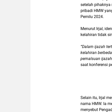
setelah pihakny
pribadi HMW yang 
Pemilu 2024.
Menurut Irjal, ide
kelahiran tidak s
“Dalam ijazah ter
kelahiran berbeda
pemalsuan ijazah
saat konferensi p
Selain itu, Irjal
nama HMW. Ia men
menyebut Pengad