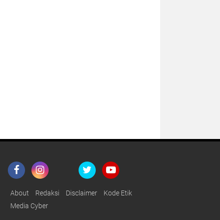
About
Redaksi
Disclaimer
Kode Etik
Media Cyber