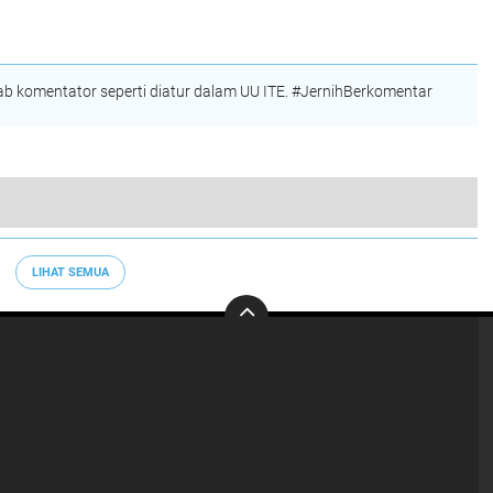
an
Baru
Kelola Pertambangan
Nikel di Kolaka
Ore
 komentator seperti diatur dalam UU ITE. #JernihBerkomentar
Soal Dugaan Pemalsuan Ijazah Anggota DPRD Dapil IV Konawe, JKMS Resmi Laporkan ke Polda Sultra
LIHAT SEMUA