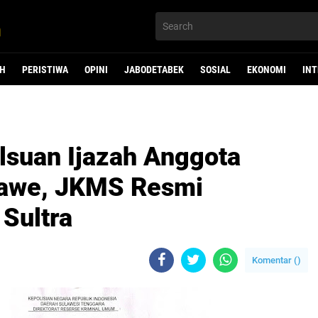
H
PERISTIWA
OPINI
JABODETABEK
SOSIAL
EKONOMI
IN
suan Ijazah Anggota
nawe, JKMS Resmi
Sultra
Komentar (
)