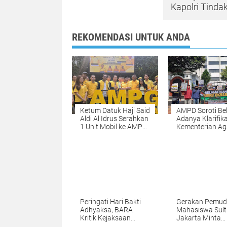
Kapolri Tind
REKOMENDASI UNTUK ANDA
Ketum Datuk Haji Said
AMPD Soroti Be
Aldi Al Idrus Serahkan
Adanya Klarifika
1 Unit Mobil ke AMPG
Kementerian A
DKI
RI, Desak
Transparansi d
Penegakan Sis
Merit dalam Pen
Jabatan
Peringati Hari Bakti
Gerakan Pemu
Adhyaksa, BARA
Mahasiswa Sult
Kritik Kejaksaan
Jakarta Minta
Lewat Aksi Satir 74
Kejagung dan 