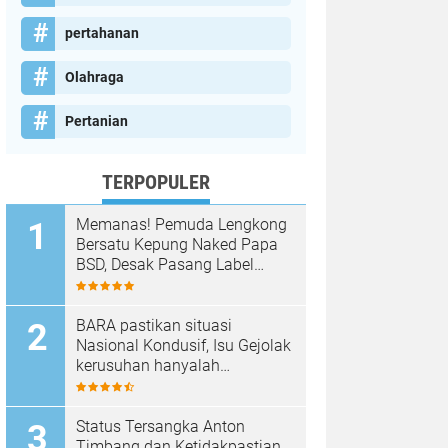
pertahanan
Olahraga
Pertanian
TERPOPULER
Memanas! Pemuda Lengkong
Bersatu Kepung Naked Papa
BSD, Desak Pasang Label
Non-Halal dan Prioritaskan
Warga Lokal
BARA pastikan situasi
Nasional Kondusif, Isu Gejolak
kerusuhan hanyalah
Propaganda para oknum
Yang tidak cinta NKRI!!!
Status Tersangka Anton
Timbang dan Ketidakpastian