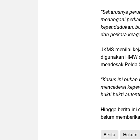
“Seharusnya peru
menangani perkar
kependudukan, bu
dan perkara keag
JKMS menilai ke
digunakan HMW saa
mendesak Polda Su
“Kasus ini bukan 
mencederai keper
bukti-bukti auten
Hingga berita in
belum memberikan 
Berita
Hukum