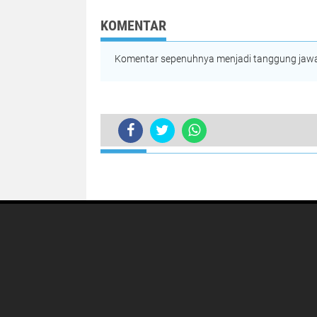
Batang Emas
Polri Usut Duga
Praktik Ilegal
KOMENTAR
Pengangkutan 
Nikel
Komentar sepenuhnya menjadi tanggung jawab
TERKINI