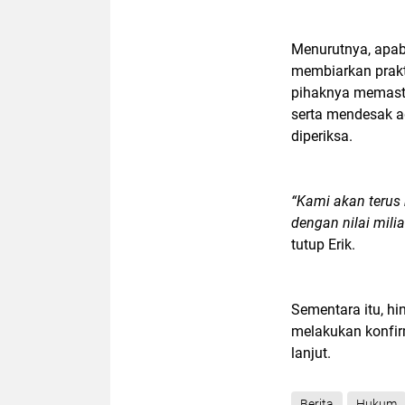
Menurutnya, apabi
membiarkan prakti
pihaknya memasti
serta mendesak ag
diperiksa.
“Kami akan terus
dengan nilai mili
tutup Erik.
Sementara itu, hi
melakukan konfirm
lanjut.
Berita
Hukum