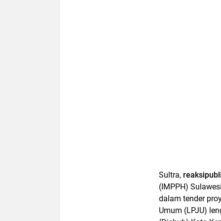
Sultra,
reaksipubl
(IMPPH) Sulawes
dalam tender pr
Umum (LPJU) leng