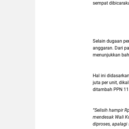
sempat dibicaraka
Selain dugaan pe
anggaran. Dari p
menunjukkan bahw
Hal ini didasarka
juta per unit, dik
ditambah PPN 11 
“Selisih hampir Rp
mendesak Wali Ko
diproses, apalag