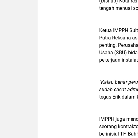
(Dishub) Kota Kend
tengah menuai so
Ketua IMPPH Sult
Putra Reksana as
penting. Perusaha
Usaha (SBU) bida
pekerjaan instala
“Kalau benar peru
sudah cacat admin
tegas Erik dalam 
IMPPH juga mend
seorang kontrakt
berinisial TF. Ba