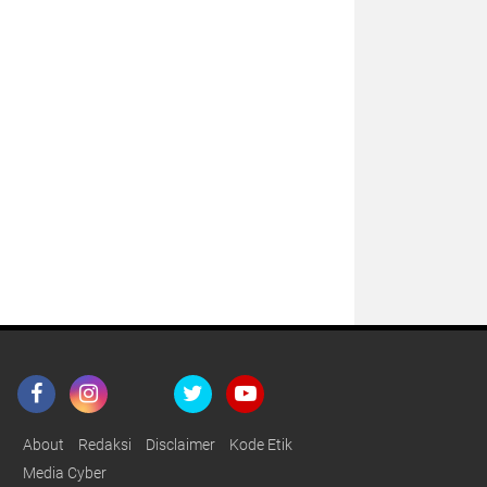
About
Redaksi
Disclaimer
Kode Etik
Media Cyber