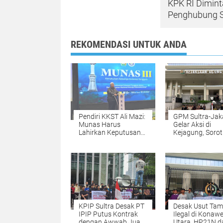
KPK RI Dimint
Penghubung S
REKOMENDASI UNTUK ANDA
Pendiri KKST Ali Mazi:
GPM Sultra-Jak
Munas Harus
Gelar Aksi di
Lahirkan Keputusan
Kejagung, Sorot
Strategis untuk Masa
Dugaan Tamba
Depan Sultra
Ilegal Dua
Perusahaan Bes
Sultra
KPIP Sultra Desak PT
Desak Usut Ta
IPIP Putus Kontrak
Ilegal di Konaw
dengan Awwab Juan
Utara, HP21N d