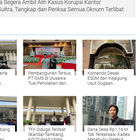
a Segera Ambil Alih Kasus Korupsi Kantor
ultra, Tangkap dan Periksa Semua Oknum Terlibat
arta
Pembangunan Tersus
Komando Desak
PT GMS di Ulusawa
ESDM dan Kejagung
i
Tuai Penolakan dari
Usut Dugaan
ng
HMI Konsel
Tambang Ilegal PT.
Wisnu Mandiri Batara
ar di
mbang
TFA Diduga Terlibat
Dana Desa Rp1,16 M
e
Skandal Tambang,
Tak Terealisasi, Kades
an
KOLTIVNAS Minta
Matabubu Disebut