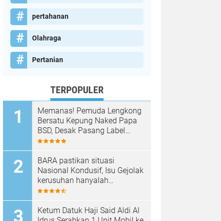
pertahanan
Olahraga
Pertanian
TERPOPULER
Memanas! Pemuda Lengkong
Bersatu Kepung Naked Papa
BSD, Desak Pasang Label
Non-Halal dan Prioritaskan
Warga Lokal
BARA pastikan situasi
Nasional Kondusif, Isu Gejolak
kerusuhan hanyalah
Propaganda para oknum
Yang tidak cinta NKRI!!!
Ketum Datuk Haji Said Aldi Al
Idrus Serahkan 1 Unit Mobil ke