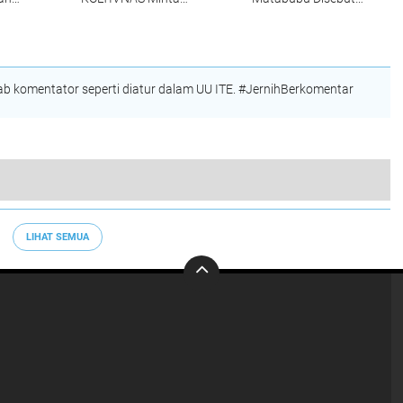
uduk
Kejagung Tak Tebang
Bangun Aset Pribadi
Pilih
 komentator seperti diatur dalam UU ITE. #JernihBerkomentar
Diduga Proses Tender Proyek LPJU PEN Diatur PPK dan Kadishub Kota Kendari, IMPPH Bakal Adukan Kejati Sultra
LIHAT SEMUA