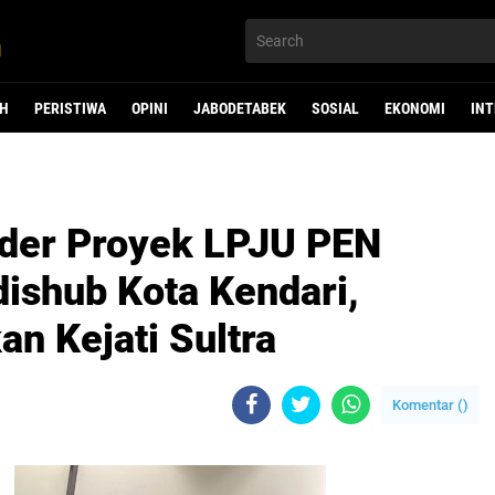
H
PERISTIWA
OPINI
JABODETABEK
SOSIAL
EKONOMI
IN
nder Proyek LPJU PEN
dishub Kota Kendari,
n Kejati Sultra
Komentar (
)