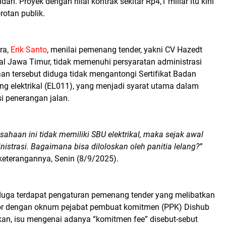
ari. Proyek dengan nilai kontrak sekitar Rp4,1 miliar itu kini
rotan publik.
ra,
Erik Santo
, menilai pemenang tender, yakni CV Hazedt
al Jawa Timur, tidak memenuhi persyaratan administrasi
an tersebut diduga tidak mengantongi Sertifikat Badan
ng elektrikal (EL011), yang menjadi syarat utama dalam
si penerangan jalan.
sahaan ini tidak memiliki SBU elektrikal, maka sejak awal
istrasi. Bagaimana bisa diloloskan oleh panitia lelang?”
keterangannya, Senin (8/9/2025).
uga terdapat pengaturan pemenang tender yang melibatkan
or dengan oknum pejabat pembuat komitmen (PPK) Dishub
hkan, isu mengenai adanya “komitmen fee” disebut-sebut