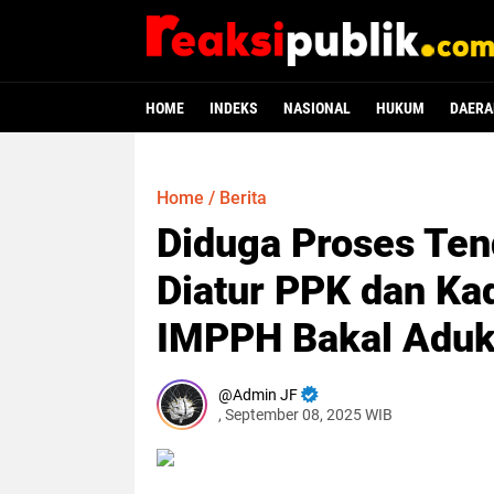
HOME
INDEKS
NASIONAL
HUKUM
DAERA
Home
/
Berita
Diduga Proses Te
Diatur PPK dan Ka
IMPPH Bakal Aduka
Admin JF
, September 08, 2025 WIB