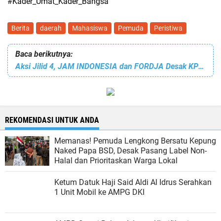
#Kader_Umat_Kader_Bangsa
Berita
daerah
Mahasiswa
Pemuda
Peristiwa
Baca berikutnya:
Aksi Jilid 4, JAM INDONESIA dan FORDJA Desak KPK Segera Panggil dan Periksa Anggota BPK 'HS'
REKOMENDASI UNTUK ANDA
Memanas! Pemuda Lengkong Bersatu Kepung
Naked Papa BSD, Desak Pasang Label Non-
Halal dan Prioritaskan Warga Lokal
Ketum Datuk Haji Said Aldi Al Idrus Serahkan
1 Unit Mobil ke AMPG DKI