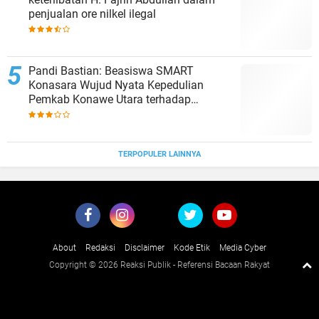
penjualan ore nilkel ilegal
Pandi Bastian: Beasiswa SMART
Konasara Wujud Nyata Kepedulian
Pemkab Konawe Utara terhadap
Pendidikan
TERPOPULER LAINNYA
About
Redaksi
Disclaimer
Kode Etik
Media Cyber
Copyright ©
2026 Reaksi Publik - Referensi Bacaan Rakyat