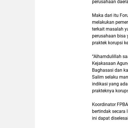
perusahaan daer
Maka dari itu Fo
melakukan pemeri
terkait masalah y
perusahaan bisa 
praktek korupsi 
“Alhamdulillah sa
Kejakasaan Agung
Baghasasi dan k
Salim selaku mant
indikasi yang ada
prakteknya korups
Koordinator FPBA
bertindak secara 
ini dapat diseles