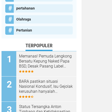
pertahanan
Olahraga
Pertanian
TERPOPULER
Memanas! Pemuda Lengkong
Bersatu Kepung Naked Papa
BSD, Desak Pasang Label
Non-Halal dan Prioritaskan
Warga Lokal
BARA pastikan situasi
Nasional Kondusif, Isu Gejolak
kerusuhan hanyalah
Propaganda para oknum
Yang tidak cinta NKRI!!!
Status Tersangka Anton
Timbang dan Ketidakpastian