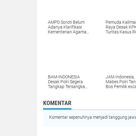
AMPD Soroti Belum
Pemuda Kalima
Adanya Klarifikasi
Raya Desak KPK
Kementerian Agama
Tuntas Kasus Ri
RI, Desak
Widyasari dan 
Transparansi dan
Pihak yang Did
Penegakan Sistem
Terlibat
Merit dalam Pengisian
Jabatan
BAM-INDONESIA
JAM Indonesia,
Desak Polri Segera
Mabes Polri Ta
Tangkap Tersangka
Bos Pemilik exc
Kasus Dugaan Mafia
di PETI desa Wa
Tambang Nikel
Pulau Buru.
KOMENTAR
Komentar sepenuhnya menjadi tanggung jawab