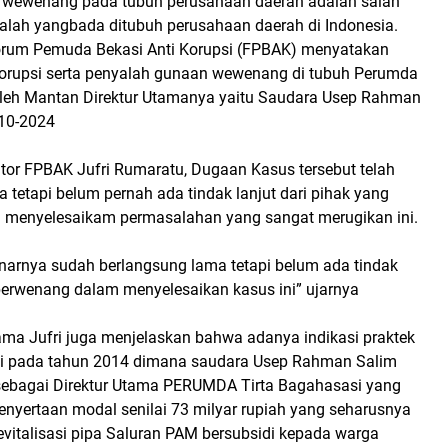
 wewenang pada tubuh perusahaan daerah adalah salah
salah yangbada ditubuh perusahaan daerah di Indonesia.
 Forum Pemuda Bekasi Anti Korupsi (FPBAK) menyatakan
korupsi serta penyalah gunaan wewenang di tubuh Perumda
oleh Mantan Direktur Utamanya yaitu Saudara Usep Rahman
-10-2024
tor FPBAK Jufri Rumaratu, Dugaan Kasus tersebut telah
ma tetapi belum pernah ada tindak lanjut dari pihak yang
 menyelesaikam permasalahan yang sangat merugikan ini.
enarnya sudah berlangsung lama tetapi belum ada tindak
 berwenang dalam menyelesaikan kasus ini” ujarnya
ama Jufri juga menjelaskan bahwa adanya indikasi praktek
lai pada tahun 2014 dimana saudara Usep Rahman Salim
ebagai Direktur Utama PERUMDA Tirta Bagahasasi yang
nyertaan modal senilai 73 milyar rupiah yang seharusnya
evitalisasi pipa Saluran PAM bersubsidi kepada warga