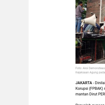
Foto: Aksi Demonsteas
Kejaksaan Agung pada
JAKARTA
- Dini
Korupsi (FPBAK)
mantan Dirut PE