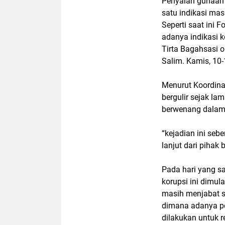
Penyalah gunaan
satu indikasi ma
Seperti saat ini
adanya indikasi 
Tirta Bagahsasi 
Salim. Kamis, 10
Menurut Koordina
bergulir sejak la
berwenang dalam
“kejadian ini seb
lanjut dari pihak
Pada hari yang s
korupsi ini dimu
masih menjabat s
dimana adanya pe
dilakukan untuk r