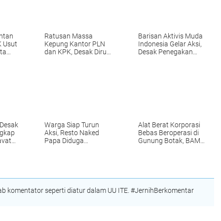
ntan
Ratusan Massa
Barisan Aktivis Muda
 Usut
Kepung Kantor PLN
Indonesia Gelar Aksi,
ta
dan KPK, Desak Dirut
Desak Penegakan
Semua
Darmawan Prasodjo
Hukum Dugaan
uga
Dicopot
Tambang Ilegal
 Desak
Warga Siap Turun
Alat Berat Korporasi
ngkap
Aksi, Resto Naked
Bebas Beroperasi di
avator
Papa Diduga
Gunung Botak, BAM
psalit
Menyimpang dari Izin
Indonesia Desak
Resmi
Kapolri Copot
Kapolda Maluku dan
Kapolres Pulau Buru
 komentator seperti diatur dalam UU ITE. #JernihBerkomentar