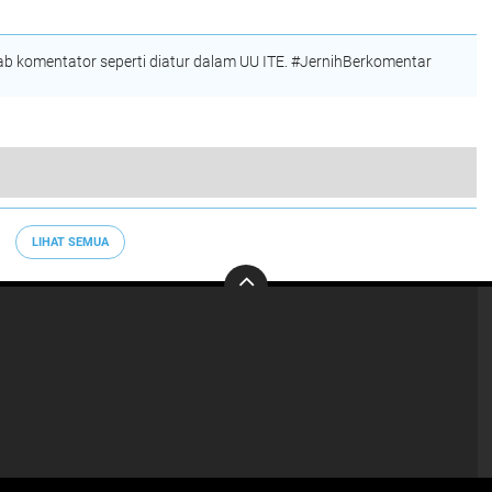
Syarat UU
Keadilan Dikubur
Kementerian Negara
 komentator seperti diatur dalam UU ITE. #JernihBerkomentar
IKN Nusantara, Anggota FBI Minta di Dahului Pembangunan Infastruktur Lembaga Keamana Negara
LIHAT SEMUA