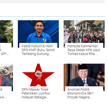
5
Kabid Hukum & Ham
Pemuda Kalimantan
i
DPD KNPI Buru, Soroti
Raya Desak KPK Usut
 GPI
Tambang Gunung
Tuntas Kasus Rita
Botak.
Widyasari dan Semua
i
Pihak yang Diduga
ompi
Terlibat
d:
DPN Mawar Tolak
Anomali Politik
Pelantikan Jumhur
Ekonomi Era SBY :
owo
Hidayat Sebagai
Proyek Negara
00
Menteri Lingkungan
Dijarah, Bank
un
Hidup, Merujuk Pada
Diselamatkan,