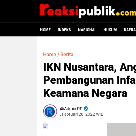
HOME
INDEKS
NASIONAL
HUKUM
DAERA
Home
/
Berita
IKN Nusantara, Ang
Pembangunan Infa
Keamana Negara
Admin RP
, Februari 28, 2022 WIB