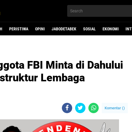
H
PERISTIWA
OPINI
JABODETABEK
SOSIAL
EKONOMI
IN
gota FBI Minta di Dahului
struktur Lembaga
Komentar (
)