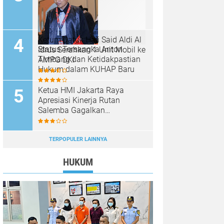
Ketum Datuk Haji Said Aldi Al
Status Tersangka Anton
Idrus Serahkan 1 Unit Mobil ke
Timbang dan Ketidakpastian
AMPG DKI
Hukum dalam KUHAP Baru
Ketua HMI Jakarta Raya
Apresiasi Kinerja Rutan
Salemba Gagalkan
Penyelundupan Narkoba
Bermodus Tisu Bekas: Bukti
Nyata Komitmen Pencegahan
TERPOPULER LAINNYA
HUKUM