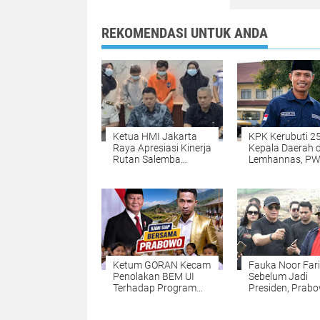
REKOMENDASI UNTUK ANDA
Ketua HMI Jakarta
KPK Kerubuti 2
Raya Apresiasi Kinerja
Kepala Daerah d
Rutan Salemba
Lemhannas, PW
Gagalkan
Jakarta Raya:
Penyelundupan
"Jangan Sampa
Narkoba Bermodus
Pulang Bawa R
Tisu Bekas: Bukti
Oranye!"
Nyata Komitmen
Pencegahan
Ketum GORAN Kecam
Fauka Noor Fari
Penolakan BEM UI
Sebelum Jadi
Terhadap Program
Presiden, Prab
Makan Bergizi Gratis,
Rutin Kurban 1
Sebut Daerah 3T
Sapi Setiap Tah