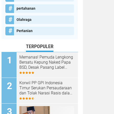
pertahanan
Olahraga
Pertanian
TERPOPULER
Memanas! Pemuda Lengkong
Bersatu Kepung Naked Papa
BSD, Desak Pasang Label
Non-Halal dan Prioritaskan
Warga Lokal
Korwil PP GPI Indonesia
Timur Serukan Persaudaraan
dan Tolak Narasi Rasis dalam
Menyikapi Konflik Antar
Kelompok di Matraman