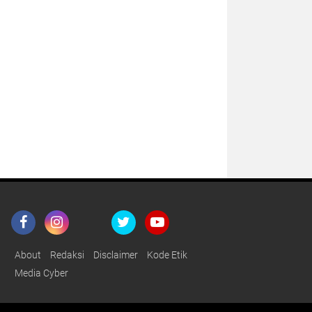
About
Redaksi
Disclaimer
Kode Etik
Media Cyber